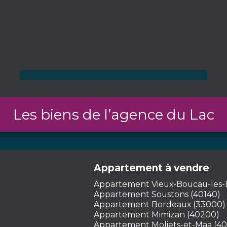
Appartement Vieux-Boucau-les-
Bains
3 pièces - 56,64 m² - 2 chambres
Les biens de l’agence du Lac
274 000
€
Voir
Appartement à vendre
Appartement Vieux-Boucau-les-B
Appartement Soustons (40140)
Appartement Bordeaux (33000)
Appartement Mimizan (40200)
Appartement Moliets-et-Maa (40