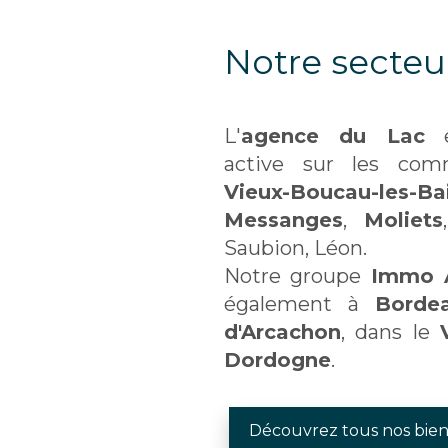
Notre secteu
L'
agence du Lac
e
active sur les com
Vieux-Boucau-les-Ba
Messanges
,
Moliets
Saubion, Léon.
Notre groupe
Immo 
également à
Borde
d'Arcachon
, dans le
Dordogne
.
Découvrez tous nos bien