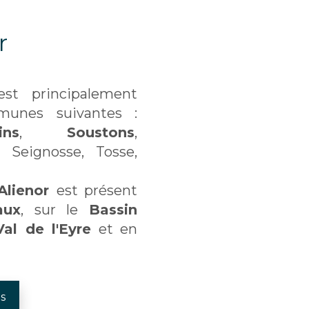
r
st principalement
munes suivantes :
ins
,
Soustons
,
, Seignosse, Tosse,
Alienor
est présent
aux
, sur le
Bassin
Val de l'Eyre
et en
s