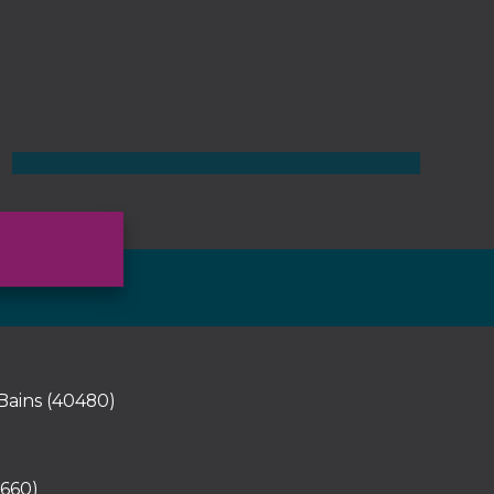
Maison Vieux-Boucau-les-Bains
3 pièces - 75 m² - 2 chambres
680 000
€
Voir
ains (40480)
660)