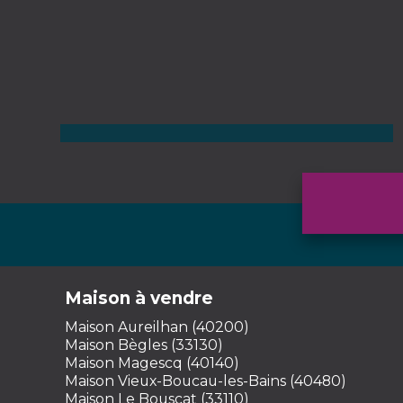
Maison Sainte-Eulalie-en-Born
5 pièces - 100 m² - 3 chambres
299 000
€
Voir
Maison à vendre
Maison Aureilhan (40200)
Maison Bègles (33130)
Maison Magescq (40140)
Maison Vieux-Boucau-les-Bains (40480)
Maison Le Bouscat (33110)