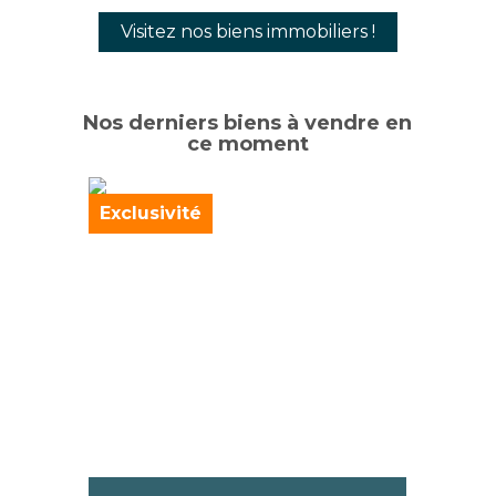
Visitez nos biens immobiliers !
Nos derniers biens à vendre en
ce moment
Exclusivité
Nouve