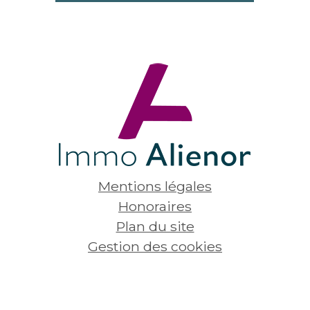
Maison Sainte-Eulalie-en-Born
Appart
5 pièces - 100 m² - 3 chambres
les-Ba
3 pièces
299 000
€
274 
Voir
Mentions légales
Honoraires
Plan du site
Gestion des cookies