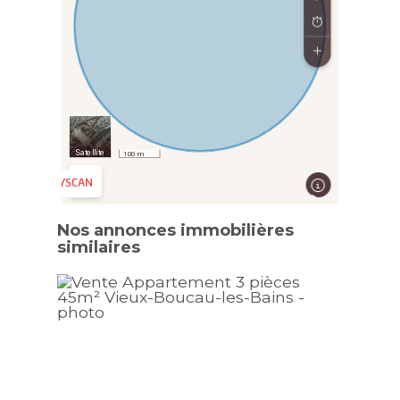
Nos annonces immobilières
similaires
Exclu