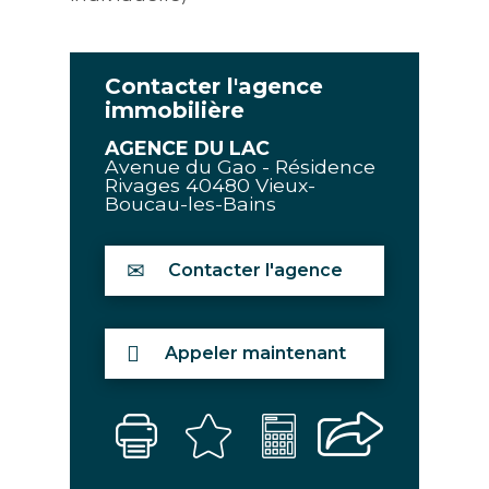
Contacter l'agence
immobilière
AGENCE DU LAC
Avenue du Gao - Résidence
Rivages
40480
Vieux-
Boucau-les-Bains
Contacter l'agence
Appeler maintenant