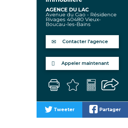
AGENCE DU LAC
Avenue du Gao - Résidence
Rivages
40480
Vieux-
Boucau-les-Bains
Contacter l'agence
Appeler maintenant
Tweeter
Partager