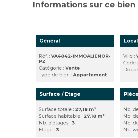
Informations sur ce bien
Général
Local
Réf. :
VA4842-IMMOALIENOR-
Ville :
PZ
Code p
Catégorie :
Vente
Dépar
Type de bien :
Appartement
Surface / Etage
Pièc
Surface totale :
27,18 m²
Nb. de
Surface habitable :
27,18 m²
Nb. d
Nb. d'étages :
3
Nb. de
Etage :
3
Nb. w