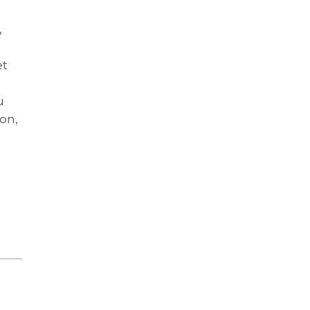
,
et
u
on,