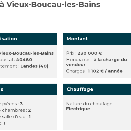
 à Vieux-Boucau-les-Bains
isation
Montant
Vieux-Boucau-les-Bains
Prix :
230 000 €
ostal :
40480
Honoraires :
à la charge du
vendeur
tement :
Landes (40)
Charges :
1 102 € / année
es
Chauffage
 pièces :
3
Nature du chauffage :
Electrique
e chambres :
2
 salle d'eau :
1
c:
1