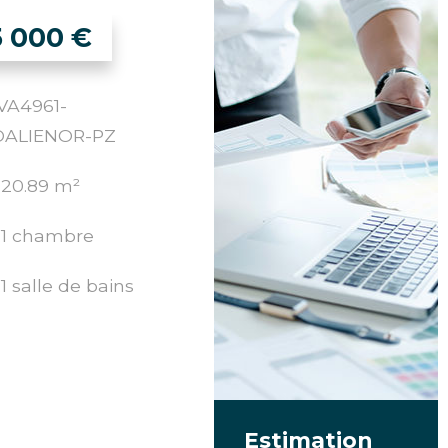
5 000
€
: VA4961-
ALIENOR-PZ
20.89 m²
1 chambre
1 salle de bains
Estimation