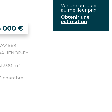
Vendre ou louer
au meilleur prix
Obtenir une
estimation
3 000
€
: VA4969-
ALIENOR-Ed
32.00 m²
1 chambre