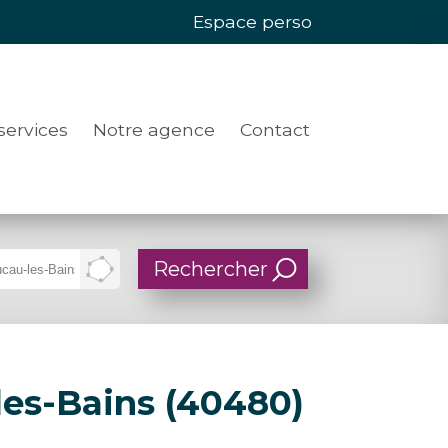
Espace perso
services
Notre agence
Contact
Supprimer
Dessiner
sur
la
les-Bains (40480)
carte