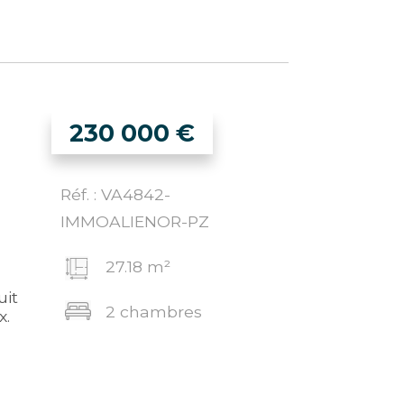
230 000
€
Réf. : VA4842-
IMMOALIENOR-PZ
27.18 m²
uit
2 chambres
x.