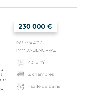
230 000
€
Réf. : VA4616-
IMMOALIENOR-PZ
43.18 m²
te
2 chambres
nt
rte
1 salle de bains
és,