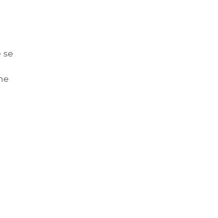
e se
une
a