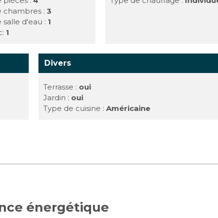
 pièces :
4
Type de chauffage :
Individu
e chambres :
3
 salle d'eau :
1
c:
1
Divers
Terrasse :
oui
Jardin :
oui
Type de cuisine :
Américaine
ance énergétique