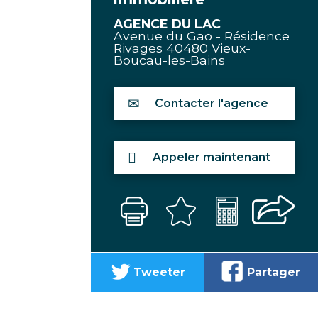
AGENCE DU LAC
Avenue du Gao - Résidence
Rivages
40480
Vieux-
Boucau-les-Bains
Contacter l'agence
Appeler maintenant
Tweeter
Partager