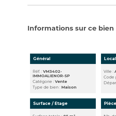
Informations sur ce bien
Général
Local
Réf. :
VM3402-
Ville :
IMMOALIENOR-SP
Code p
Catégorie :
Vente
Dépar
Type de bien :
Maison
Surface / Etage
Pièc