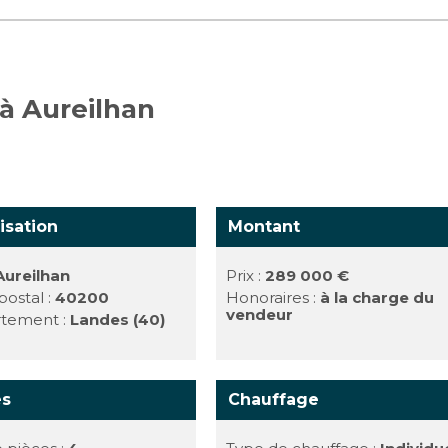
 à Aureilhan
isation
Montant
Aureilhan
Prix :
289 000 €
ostal :
40200
Honoraires :
à la charge du
vendeur
tement :
Landes (40)
es
Chauffage